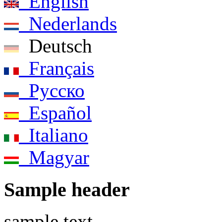
English
Nederlands
Deutsch
Français
Pусско
Español
Italiano
Magyar
Sample header
sample text