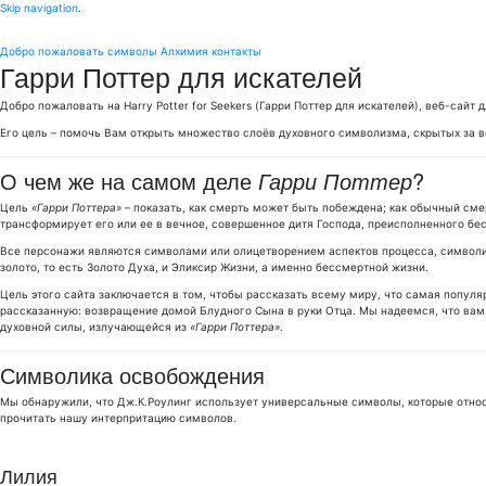
Skip navigation
.
Добро пожаловать
символы
Алхимия
контакты
Гарри Поттер для искателей
Добро пожаловать на Harry Potter for Seekers (Гарри Поттер для искателей), веб-сайт
Его цель – помочь Вам открыть множество слоёв духовного символизма, скрытых за в
О чем же на самом деле
Гарри Поттер
?
Цель
«Гарри Поттера»
– показать, как смерть может быть побеждена; как обычный см
трансформирует его или ее в вечное, совершенное дитя Господа, преисполненного бе
Все персонажи являются символами или олицетворением аспектов процесса, символи
золото, то есть Золото Духа, и Эликсир Жизни, а именно бессмертной жизни.
Цель этого сайта заключается в том, чтобы рассказать всему миру, что самая попул
рассказанную: возвращение домой Блудного Сына в руки Отца. Мы надеемся, что вам 
духовной силы, излучающейся из
«Гарри Поттера»
.
Символика освобождения
Мы обнаружили, что Дж.К.Роулинг использует универсальные символы, которые относ
прочитать нашу интерпритацию символов.
Лилия