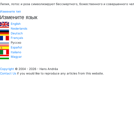
Лилия, лотос и роза символизируют бессмертного, божественного и совершенного че
Измените тип
Измените язык
English
Nederlands
Deutsch
Français
Pусско
Español
Italiano
Magyar
Copyright
© 2004 - 2026 - Hans Andréa
Contact Us
if you would like to reproduce any articles from this website.