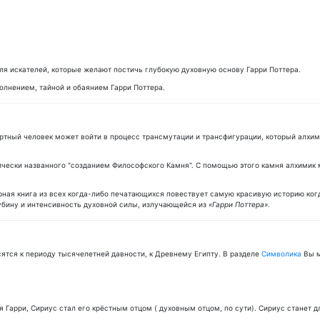
 для искателей, которые желают постичь глубокую духовную основу Гарри Поттера.
олнением, тайной и обаянием Гарри Поттера.
ртный человек может войти в процесс трансмутации и трансфигурации, который алхим
ески названного "созданием Философского Камня". С помощью этого камня алхимик мо
ярная книга из всех когда-либо печатающихся повествует самую красивую историю ко
лубину и интенсивность духовной силы, излучающейся из
«Гарри Поттера»
.
ятся к периоду тысячелетней давности, к Древнему Египту. В разделе
Символика
Вы м
я Гарри, Сириус стал его крёстным отцом ( духовным отцом, по сути). Сириус станет