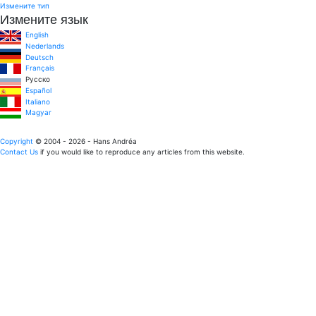
Измените тип
Измените язык
English
Nederlands
Deutsch
Français
Pусско
Español
Italiano
Magyar
Copyright
© 2004 - 2026 - Hans Andréa
Contact Us
if you would like to reproduce any articles from this website.