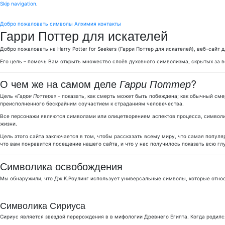
Skip navigation
.
Добро пожаловать
символы
Алхимия
контакты
Гарри Поттер для искателей
Добро пожаловать на Harry Potter for Seekers (Гарри Поттер для искателей), веб-сайт
Его цель – помочь Вам открыть множество слоёв духовного символизма, скрытых за в
О чем же на самом деле
Гарри Поттер
?
Цель
«Гарри Поттера»
– показать, как смерть может быть побеждена; как обычный сме
преисполненного бескрайним соучастием к страданиям человечества.
Все персонажи являются символами или олицетворением аспектов процесса, символич
жизни.
Цель этого сайта заключается в том, чтобы рассказать всему миру, что самая попул
что вам понравится посещение нашего сайта, и что у нас получилось показать всю г
Символика освобождения
Мы обнаружили, что Дж.К.Роулинг использует универсальные символы, которые относ
Символика Сириуса
Сириус является звездой перерождения в в мифологии Древнего Египта. Когда родилс