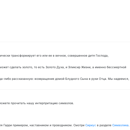
ически трансформирует его или ее в вечное, совершенное дитя Господа,
жет сделать золото, то есть Золото Духа, и Эликсир Жизни, а именно бессмертной
гда-либо рассказанную: возвращение домой Блудного Сына в руки Отца. Мы надеемся,
ожете прочитать нашу интерпритацию символов.
 для Гарри примером, наставником и проводником. Смотри
Сириус
в разделе
Символика
.