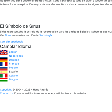
Nuestro sitio tiene cuatro diferentes vistas. Cada vista está basada en algún aspecto simbó
te llevará a una explicación mayor de ese símbolo. Hasta ahora tenemos los siguientes símbo
El Símbolo de Sirius
Sirius representaba la estrella de la resurrección para los antiguos Egipcios. Sabemos que cu
Ver
Sirius
en nuestra sección de
Simbología
.
Cambiar apariencia
Cambiar idioma
English
Nederlands
Deutsch
Français
Pусско
Español
Italiano
Magyar
Copyright
© 2004 - 2026 - Hans Andréa
Contact Us
if you would like to reproduce any articles from this website.