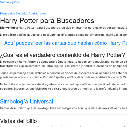
Skip navigation
.
Bienvenido
Símbolos
Contactanos
Harry Potter para Buscadores
Bienvenido
a Harry Potter para Buscadores, un sitio en Internet para quienes desean explorar
El propósito aquí es ayudarte a descubrir las diferentes capas del simbolismo espiritual, escon
» Aquí puedes leer las cartas que hablan cómo Harry Po
¿Cuál es el verdadero contenido de Harry Potter?
El objetivo en
Harry Potter
es demostrar cómo la muerte puede ser conquistada; cómo un ser 
transformará alquímicamente en un(a) Hijo de Dios, eterno y perfecto colmado de compasió
Todos los personajes son símbolos o personificaciones de aspectos relacionados con este conc
puede hacer oro, o mas bien el Oro del Espíritu y el Elixir de la Vida entendiéndola como la Vi
Es también el objetivo de este sitio, informara al mundo que el libro mas publicado del mundo
su padre. Esperamos que disfrutes tu visita y que logremos mostrarte la profundidad e intens
Simbología Universal
Hemos descubierto que JK Rowling utiliza simbología universal que data de miles de años en 
Vistas del Sitio